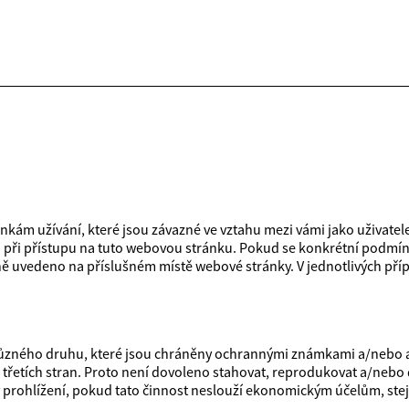
kám užívání, které jsou závazné ve vztahu mezi vámi jako uživatel
) při přístupu na tuto webovou stránku. Pokud se konkrétní podmínk
ně uvedeno na příslušném místě webové stránky. V jednotlivých příp
různého druhu, které jsou chráněny ochrannými známkami a/nebo a
 třetích stran. Proto není dovoleno stahovat, reprodukovat a/nebo 
y prohlížení, pokud tato činnost neslouží ekonomickým účelům, stej