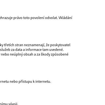
yhrazuje právo toto povolení odvolat. Vkládání
y třetích stran neznamenají, že poskytovatel
služeb za data a informace tam uvedené.
ný nebo neúplný obsah a za škody způsobené
ernetu nebo přístupu k internetu.
nímu vývoji.