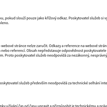
, pokud slouží pouze jako křížový odkaz. Poskytovatel služeb si v
oleno.
 webové stránce nelze zaručit. Odkazy a reference na webové stránk
 nebo referencí. Obsah nepředstavuje odpovědnost poskytovatele 
zem. Proto poskytovatel služeb neodpovídá za nezákonný, nespráv
. Poskytovatel služeb především neodpovídá za technické selhání int
nky užívání čas od času upravit a přizpůsobit je technickému a práv