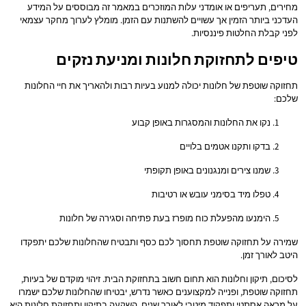
מחירים, תעריפים או אומדני עלות המוזכרים במאמר זה מבוססים על המידע
העדכני ביותר הזמין אך עשויים להשתנות עם הזמן. מומלץ לערוך מחקר עצמאי
לפני קבלת החלטות פיננסיות.
טיפים לתחזוקת חלונות ומניעת נזקים
תחזוקה שוטפת של חלונות יכולה למנוע בעיות רבות ולהאריך את חיי החלונות
שלכם:
נקו את החלונות והמסגרות באופן קבוע
בדקו ותקנו אטמים בלויים
שמנו צירים ומנגנונים באופן תקופתי
טפלו מיד בסימני עובש או רטיבות
הימנעו מהפעלת כוח מופרז בעת פתיחה וסגירה של חלונות
שמירה על תחזוקה שוטפת תחסוך לכם כסף ותבטיח שהחלונות שלכם יתפקדו
היטב לאורך זמן.
לסיכום, תיקון וחלונות הוא תחום חשוב בתחזוקת הבית. זיהוי מוקדם של בעיות,
תחזוקה שוטפת, ופנייה למקצוענים כאשר נדרש, יבטיחו שהחלונות שלכם ישמרו
על מראה אסתטי ותפקוד מיטבי לאורך שנים. השקעה בתיקון ותחזוקת חלונות היא