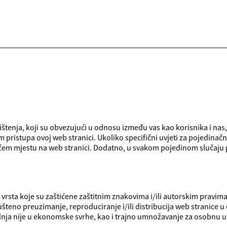
ištenja, koji su obvezujući u odnosu između vas kao korisnika i nas,
kom pristupa ovoj web stranici. Ukoliko specifični uvjeti za pojedina
ćem mjestu na web stranici. Dodatno, u svakom pojedinom slučaju pr
vrsta koje su zaštićene zaštitnim znakovima i/ili autorskim pravima 
ušteno preuzimanje, reproduciranje i/ili distribucija web stranice u c
dnja nije u ekonomske svrhe, kao i trajno umnožavanje za osobnu 