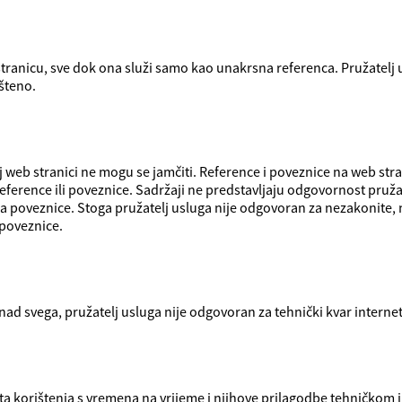
tranicu, sve dok ona služi samo kao unakrsna referenca. Pružatelj 
šteno.
 web stranici ne mogu se jamčiti. Reference i poveznice na web str
 reference ili poveznice. Sadržaji ne predstavljaju odgovornost pruž
za poveznice. Stoga pružatelj usluga nije odgovoran za nezakonite, n
poveznice.
 Iznad svega, pružatelj usluga nije odgovoran za tehnički kvar internet
ta korištenja s vremena na vrijeme i njihove prilagodbe tehničkom 