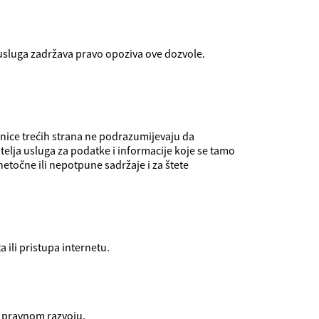
usluga zadržava pravo opoziva ove dozvole.
anice trećih strana ne podrazumijevaju da
atelja usluga za podatke i informacije koje se tamo
etočne ili nepotpune sadržaje i za štete
a ili pristupa internetu.
i pravnom razvoju.