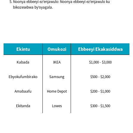
Noonya ebbeeyi ez’enjawulo: Noonya ebbeeyi ez’enjawulo ku
bikozesebwa by’oyagala.
Ekintu
Omukozi
Ebbeeyi Ekakasiddwa
Kabada
IKEA
$1,000 - $3,000
Ebyokufumbirako
Samsung
$500 - $2,000
Amabaafu
Home Depot
$200 - $1,000
Ekitanda
Lowes
$300 - $1,500