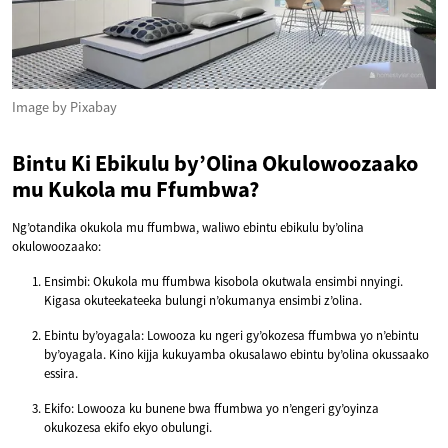
Image by Pixabay
Bintu Ki Ebikulu by’Olina Okulowoozaako
mu Kukola mu Ffumbwa?
Ng’otandika okukola mu ffumbwa, waliwo ebintu ebikulu by’olina
okulowoozaako:
Ensimbi: Okukola mu ffumbwa kisobola okutwala ensimbi nnyingi.
Kigasa okuteekateeka bulungi n’okumanya ensimbi z’olina.
Ebintu by’oyagala: Lowooza ku ngeri gy’okozesa ffumbwa yo n’ebintu
by’oyagala. Kino kijja kukuyamba okusalawo ebintu by’olina okussaako
essira.
Ekifo: Lowooza ku bunene bwa ffumbwa yo n’engeri gy’oyinza
okukozesa ekifo ekyo obulungi.