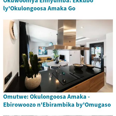
Okuwoomya Ennyumba: Ekkubo
ly'Okulongoosa Amaka Go
Omutwe: Okulongoosa Amaka -
Ebirowoozo n'Ebirambika by'Omugaso