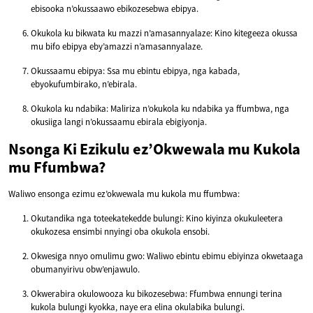
ebisooka n’okussaawo ebikozesebwa ebipya.
Okukola ku bikwata ku mazzi n’amasannyalaze: Kino kitegeeza okussa
mu bifo ebipya eby’amazzi n’amasannyalaze.
Okussaamu ebipya: Ssa mu ebintu ebipya, nga kabada,
ebyokufumbirako, n’ebirala.
Okukola ku ndabika: Maliriza n’okukola ku ndabika ya ffumbwa, nga
okusiiga langi n’okussaamu ebirala ebigiyonja.
Nsonga Ki Ezikulu ez’Okwewala mu Kukola
mu Ffumbwa?
Waliwo ensonga ezimu ez’okwewala mu kukola mu ffumbwa:
Okutandika nga toteekatekedde bulungi: Kino kiyinza okukuleetera
okukozesa ensimbi nnyingi oba okukola ensobi.
Okwesiga nnyo omulimu gwo: Waliwo ebintu ebimu ebiyinza okwetaaga
obumanyirivu obw’enjawulo.
Okwerabira okulowooza ku bikozesebwa: Ffumbwa ennungi terina
kukola bulungi kyokka, naye era elina okulabika bulungi.