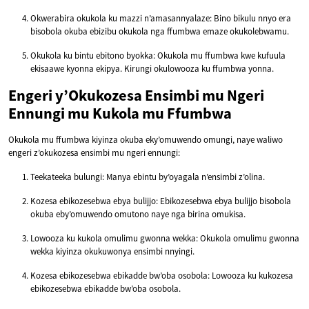
Okwerabira okukola ku mazzi n’amasannyalaze: Bino bikulu nnyo era
bisobola okuba ebizibu okukola nga ffumbwa emaze okukolebwamu.
Okukola ku bintu ebitono byokka: Okukola mu ffumbwa kwe kufuula
ekisaawe kyonna ekipya. Kirungi okulowooza ku ffumbwa yonna.
Engeri y’Okukozesa Ensimbi mu Ngeri
Ennungi mu Kukola mu Ffumbwa
Okukola mu ffumbwa kiyinza okuba eky’omuwendo omungi, naye waliwo
engeri z’okukozesa ensimbi mu ngeri ennungi:
Teekateeka bulungi: Manya ebintu by’oyagala n’ensimbi z’olina.
Kozesa ebikozesebwa ebya bulijjo: Ebikozesebwa ebya bulijjo bisobola
okuba eby’omuwendo omutono naye nga birina omukisa.
Lowooza ku kukola omulimu gwonna wekka: Okukola omulimu gwonna
wekka kiyinza okukuwonya ensimbi nnyingi.
Kozesa ebikozesebwa ebikadde bw’oba osobola: Lowooza ku kukozesa
ebikozesebwa ebikadde bw’oba osobola.