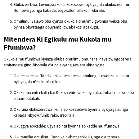
Ebikozesebwa: Lowoozaako ebikozesebwa by’oyagala okukozesa mu
ffumbwa yo, nga kabada, ebyokufumbirako, n’ebirala.
Omulimu: Salawo oba oyinza okukola omulimu gwonna wekka oba
oyinza okwetaaga obuyambi bw’abakozi abakugu.
Mitendera Ki Egikulu mu Kukola mu
Ffumbwa?
Okukola mu ffumbwa kiyinza okuba omulimu omunene, naye bw’ogoberera
emitendera gino, kisobola okuba ekyanguwa era ekisanyusa:
Okuteekateeka: Tandika n’okuteekateeka obulungi. Lowooza ku bintu
by’oyagala n’ensimbi z’olina.
Okuzimba enteekateeka: Kozesa ebirowozo byo okuzimba enteekateeka
ennambulukufu.
Okufuna ebikozesebwa: Funa ebikozesebwa byonna by’oyagala, nga
kabada, ebyokufumbirako, n’ebirala.
Okuggya ebikadde: Ggya ebintu byonna ebikadde mu ffumbwa.
Okutandika omulimu: Tandika n’ebintu ebikulu, nga okutereeza