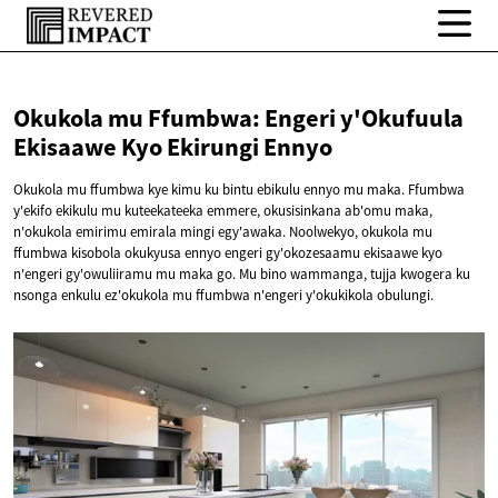
Okukola mu Ffumbwa: Engeri y'Okufuula
Ekisaawe Kyo
Ekirungi Ennyo
Okukola mu ffumbwa kye kimu ku bintu ebikulu ennyo mu maka. Ffumbwa
y'ekifo ekikulu mu kuteekateeka emmere, okusisinkana ab'omu maka,
n'okukola emirimu emirala mingi egy'awaka. Noolwekyo, okukola mu
ffumbwa kisobola okukyusa ennyo engeri gy'okozesaamu ekisaawe kyo
n'engeri gy'owuliiramu mu maka go. Mu bino wammanga, tujja kwogera ku
nsonga enkulu ez'okukola mu ffumbwa n'engeri y'okukikola obulungi.