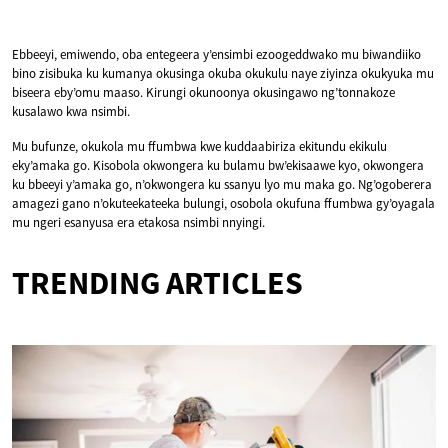
Ebbeeyi, emiwendo, oba entegeera y’ensimbi ezoogeddwako mu biwandiiko
bino zisibuka ku kumanya okusinga okuba okukulu naye ziyinza okukyuka mu
biseera eby’omu maaso. Kirungi okunoonya okusingawo ng’tonnakoze
kusalawo kwa nsimbi.
Mu bufunze, okukola mu ffumbwa kwe kuddaabiriza ekitundu ekikulu
eky’amaka go. Kisobola okwongera ku bulamu bw’ekisaawe kyo, okwongera
ku bbeeyi y’amaka go, n’okwongera ku ssanyu lyo mu maka go. Ng’ogoberera
amagezi gano n’okuteekateeka bulungi, osobola okufuna ffumbwa gy’oyagala
mu ngeri esanyusa era etakosa nsimbi nnyingi.
TRENDING ARTICLES