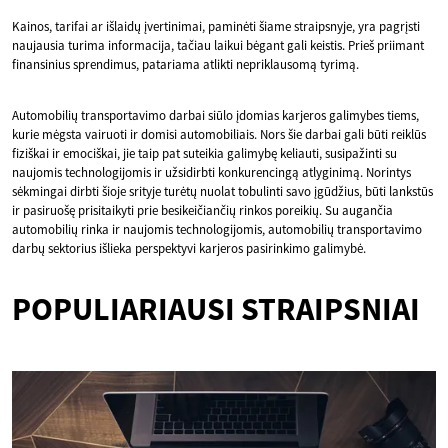
Kainos, tarifai ar išlaidų įvertinimai, paminėti šiame straipsnyje, yra pagrįsti
naujausia turima informacija, tačiau laikui bėgant gali keistis. Prieš priimant
finansinius sprendimus, patariama atlikti nepriklausomą tyrimą.
Automobilių transportavimo darbai siūlo įdomias karjeros galimybes tiems,
kurie mėgsta vairuoti ir domisi automobiliais. Nors šie darbai gali būti reiklūs
fiziškai ir emociškai, jie taip pat suteikia galimybę keliauti, susipažinti su
naujomis technologijomis ir užsidirbti konkurencingą atlyginimą. Norintys
sėkmingai dirbti šioje srityje turėtų nuolat tobulinti savo įgūdžius, būti lankstūs
ir pasiruošę prisitaikyti prie besikeičiančių rinkos poreikių. Su augančia
automobilių rinka ir naujomis technologijomis, automobilių transportavimo
darbų sektorius išlieka perspektyvi karjeros pasirinkimo galimybė.
POPULIARIAUSI STRAIPSNIAI