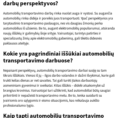
darbų perspektyvos?
Automobilių transportavimo darbų rinka nuolat auga ir vystosi. Su augančia
automobilių rinka didėja ir poreikis juos transportuoti. Ypač perspektyvios yra
tarptautinio transportavimo paslaugos, nes vis daugiau žmonių perka
automobilius iš užsienio. Be to, augant elektromobilių populiarumui, atsiranda
naujų iššūkių ir galimybių šioje srityje. Vairuotojai, turintys patirties ir
specializuotų žinių apie elektromobilių gabenimą, gali tikėtis didesnės
paklausos ateityje.
Kokie yra pagrindiniai iššūkiai automobilių
transportavimo darbuose?
Nepaisant perspektyvų, automobilių transportavimo darbai susiję su tam
tikrais iššūkiais. Vienas iš jų – ilgos darbo valandos ir dažni išvykimai, kurie gali
trukti kelias dienas ar net savaites. Tai gali turėti įtakos darbuotojų
asmeniniam gyvenimui ir sveikatai. Kitas iššūkis – didelė atsakomybė už
brangius krovinius. Vairuotojai turi užtikrinti, kad automobiliai būtų saugiai
pritvirtinti ir nepažeisti transportavimo metu. Be to, tenka susidurti su
įvairiomis oro sąlygomis ir eismo situacijomis, kas reikalauja aukšto
profesionalumo lygio.
Kaip tapti automobilių transportavimo