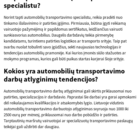
specialistu?
Norint tapti automobilių transportavimo specialistu, reikia pradėti nuo
tinkamo išsilavinimo ir patirties įgijimo. Pirmiausia, būtina įgyti reikiamą
vairuotojo pažymėjimą ir papildomus sertifikatus, leidžiančius vairuoti
sunkiasvorius automobilius. Daugelis darbdavių teikia pirmenybę
kandidatams, turintiems patirties logistikos ar transporto srityje. Taip pat
svarbu nuolat tobulinti savo įgūdžius, sekti naujausias technologijas ir
tendencijas automobilių pramonėje. Kai kurios įmonės siūlo stažuotes ar
mokymo programas, kurios gali būti puikus startas karjerai šioje srityje.
Kokios yra automobilių transportavimo
darbų atlyginimų tendencijos?
Automobilių transportavimo darbų atlyginimai gali skirtis priklausomai nuo
patirties, specializacijos ir darbdavio. Paprastai šie darbai yra gerai apmokami
dėl reikalaujamos kvalifikacijos ir atsakomybės lygio. Lietuvoje vidutinis
automobilių transportavimo darbuotojo atlyginimas svyruoja nuo 1000 iki
2500 eurų per mėnesį, priklausomai nuo darbo pobūdžio ir patirties.
Tarptautinių maršrutų vairuotojai ar specializuotų transportavimo paslaugų
teikėjai gali uždirbti dar daugiau.