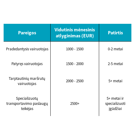
Vidutinis mėnesinis
Pareigos
Patirtis
atlyginimas (EUR)
Pradedantysis vairuotojas
1000 - 1500
0-2 metai
Patyręs vairuotojas
1500 - 2000
2-5 metai
Tarptautinių maršrutų
2000 - 2500
5+ metai
vairuotojas
Specializuotų
5+ metai ir
transportavimo paslaugų
2500+
specializuoti
teikėjas
įgūdžiai