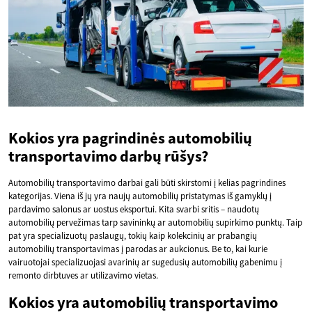
Kokios yra pagrindinės automobilių
transportavimo darbų rūšys?
Automobilių transportavimo darbai gali būti skirstomi į kelias pagrindines
kategorijas. Viena iš jų yra naujų automobilių pristatymas iš gamyklų į
pardavimo salonus ar uostus eksportui. Kita svarbi sritis – naudotų
automobilių pervežimas tarp savininkų ar automobilių supirkimo punktų. Taip
pat yra specializuotų paslaugų, tokių kaip kolekcinių ar prabangių
automobilių transportavimas į parodas ar aukcionus. Be to, kai kurie
vairuotojai specializuojasi avarinių ar sugedusių automobilių gabenimu į
remonto dirbtuves ar utilizavimo vietas.
Kokios yra automobilių transportavimo