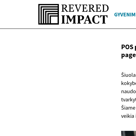
GYVENIM
POS p
page
Šiuola
kokybė
naudot
tvarky
Šiame 
veikia