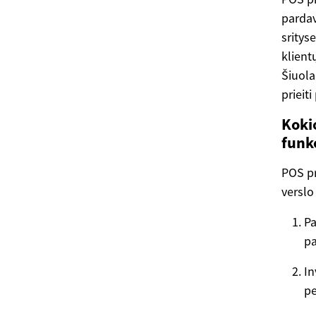
pardav
sritys
klient
Šiuola
prieit
Koki
funkc
POS pr
verslo
Pa
pa
In
pe