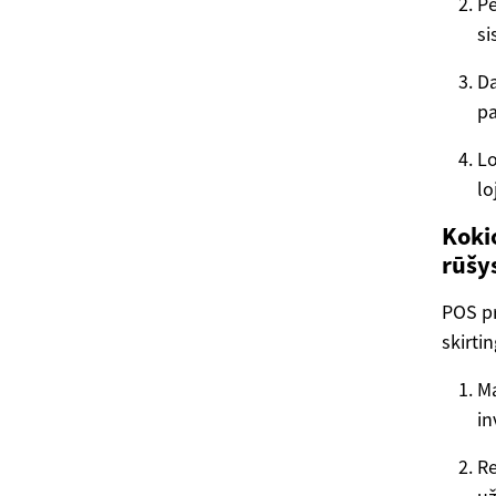
Pe
si
Da
pa
Lo
lo
Koki
rūšy
POS pr
skirti
Ma
in
Re