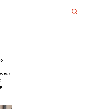
mo
padeda
ą.
ji