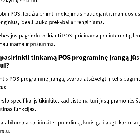
žsakymų sekimu.
bili POS: leidžia priimti mokėjimus naudojant išmaniuosiu
enginius, ideali lauko prekybai ar renginiams.
besijos pagrindu veikianti POS: prieinama per internetą, le
naujinama ir prižiūrima.
 pasirinkti tinkamą POS programinę įrangą jū
ui?
tis POS programinę įrangą, svarbu atsižvelgti į kelis pagrin
us:
rslo specifika: įsitikinkite, kad sistema turi jūsų pramonės š
tinas funkcijas.
alabilumas: pasirinkite sprendimą, kuris gali augti kartu su
rslu.