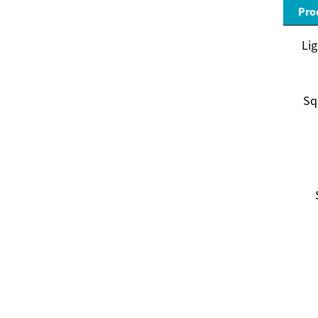
Pro
Lig
Sq