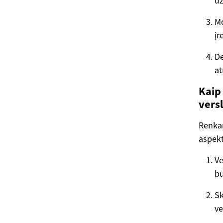
u
Mo
įr
De
at
Kaip
versl
Renkan
aspekt
Ve
bū
Sk
ve