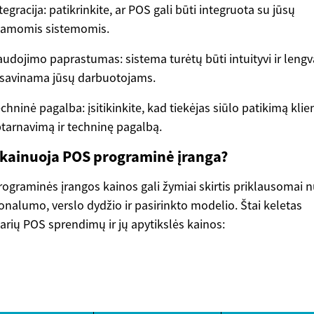
tegracija: patikrinkite, ar POS gali būti integruota su jūsų
samomis sistemomis.
udojimo paprastumas: sistema turėtų būti intuityvi ir lengv
isavinama jūsų darbuotojams.
chninė pagalba: įsitikinkite, kad tiekėjas siūlo patikimą klie
tarnavimą ir techninę pagalbą.
 kainuoja POS programinė įranga?
ograminės įrangos kainos gali žymiai skirtis priklausomai 
onalumo, verslo dydžio ir pasirinkto modelio. Štai keletas
arių POS sprendimų ir jų apytikslės kainos: