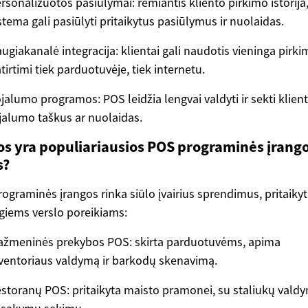
rsonalizuotos pasiūlymai: remiantis kliento pirkimo istorija
stema gali pasiūlyti pritaikytus pasiūlymus ir nuolaidas.
ugiakanalė integracija: klientai gali naudotis vieninga pirk
tirtimi tiek parduotuvėje, tiek internetu.
jalumo programos: POS leidžia lengvai valdyti ir sekti klien
jalumo taškus ar nuolaidas.
os yra populiariausios POS programinės įrang
s?
ograminės įrangos rinka siūlo įvairius sprendimus, pritaiky
ngiems verslo poreikiams:
žmeninės prekybos POS: skirta parduotuvėms, apima
ventoriaus valdymą ir barkodų skenavimą.
storanų POS: pritaikyta maisto pramonei, su staliukų valdy