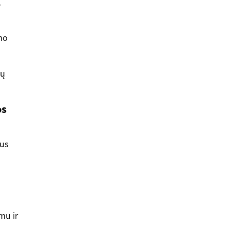
,
imo
tų
os
tus
mu ir