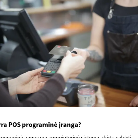
yra POS programinė įranga?
ograminė įranga yra kompiuterinė sistema, skirta valdyti