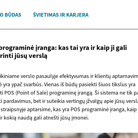
O BŪDAS
ŠVIETIMAS IR KARJERA
rograminė įranga: kas tai yra ir kaip ji gali
rinti
jūsų verslą
ikiniame verslo pasaulyje efektyvumas ir klientų aptarnavi
 yra ypač svarbūs. Vienas iš būdų pasiekti šiuos tikslus yra
i POS (Point of Sale) programinę įrangą. Ši sistema ne tik 
ti pardavimus, bet ir suteikia vertingų įžvalgų apie jūsų versl
straipsnyje aptarsime, kas yra POS programinė įranga, kaip 
 ir kokią naudą gali atnešti jūsų įmonei.