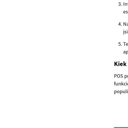
In
e
Na
įs
Te
ap
Kiek
POS pr
funkci
populi