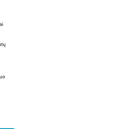
ai
ntų
nuo