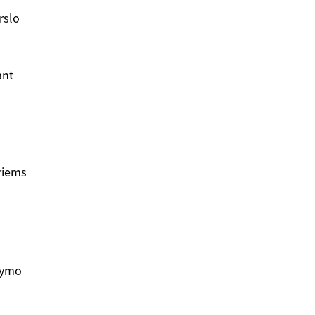
rslo
ant
iriems
dymo