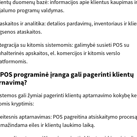
ientų duomenų bazė: informacijos apie klientus kaupimas i
jalumo programų valdymas.
askaitos ir analitika: detalios pardavimų, inventoriaus ir kli
gsenos ataskaitos.
tegracija su kitomis sistemomis: galimybė susieti POS su
halterinės apskaitos, el. komercijos ir kitomis verslo
atformomis.
 POS programinė įranga gali pagerinti klientų
rnavimą?
stemos gali žymiai pagerinti klientų aptarnavimo kokybę ke
omis kryptimis:
eitesnis aptarnavimas: POS pagreitina atsiskaitymo procesą
mažindama eiles ir klientų laukimo laiką.