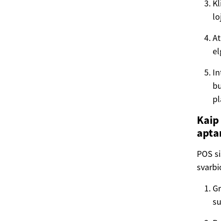
Kl
lo
At
el
In
bu
pl
Kaip
apta
POS si
svarbi
Gr
su