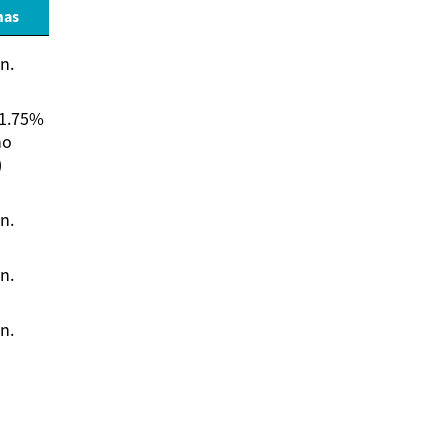
mas
n.
 1.75%
no
)
n.
n.
n.