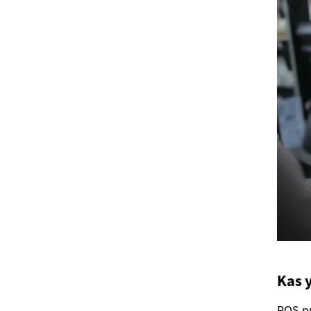
Kas 
POS pr