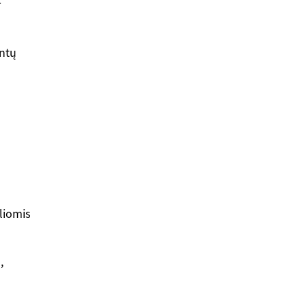
r
entų
liomis
,