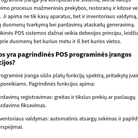
imo procesus mažmeninės prekybos, restoranų ir kitose ve
e. Ji apima ne tik kasų aparatus, bet ir inventoriaus valdymą,
ų duomenų tvarkymą bei pardavimų ataskaitų generavimą.
ikinės POS sistemos dažnai veikia debesijos principu, leidži
i prie duomenų bet kuriuo metu ir iš bet kurios vietos.
os yra pagrindinės POS programinės įrangos
ijos?
ograminė įranga siūlo platų funkcijų spektrą, pritaikytą įva
 poreikiams. Pagrindinės funkcijos apima:
rdavimų registravimas: greitas ir tikslus prekių ar paslaugų
rdavimo fiksavimas.
ventoriaus valdymas: automatinis atsargų sekimas ir papil
rspėjimai.