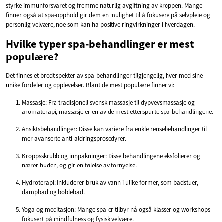
styrke immunforsvaret og fremme naturlig avgiftning av kroppen. Mange
finner også at spa-opphold gir dem en mulighet til å fokusere på selvpleie og
personlig velvære, noe som kan ha positive ringvirkninger i hverdagen.
Hvilke typer spa-behandlinger er mest
populære?
Det finnes et bredt spekter av spa-behandlinger tilgjengelig, hver med sine
unike fordeler og opplevelser. Blant de mest populære finner vi:
Massasje: Fra tradisjonell svensk massasje til dypvevsmassasje og
aromaterapi, massasje er en av de mest etterspurte spa-behandlingene.
Ansiktsbehandlinger: Disse kan variere fra enkle rensebehandlinger til
mer avanserte anti-aldringsprosedyrer.
Kroppsskrubb og innpakninger: Disse behandlingene eksfolierer og
nærer huden, og gir en følelse av fornyelse.
Hydroterapi: Inkluderer bruk av vann i ulike former, som badstuer,
dampbad og boblebad.
Yoga og meditasjon: Mange spa-er tilbyr nå også klasser og workshops
fokusert på mindfulness og fysisk velvære.