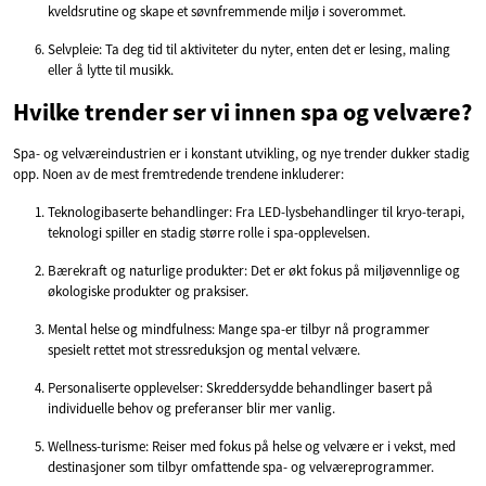
kveldsrutine og skape et søvnfremmende miljø i soverommet.
Selvpleie: Ta deg tid til aktiviteter du nyter, enten det er lesing, maling
eller å lytte til musikk.
Hvilke trender ser vi innen spa og velvære?
Spa- og velværeindustrien er i konstant utvikling, og nye trender dukker stadig
opp. Noen av de mest fremtredende trendene inkluderer:
Teknologibaserte behandlinger: Fra LED-lysbehandlinger til kryo-terapi,
teknologi spiller en stadig større rolle i spa-opplevelsen.
Bærekraft og naturlige produkter: Det er økt fokus på miljøvennlige og
økologiske produkter og praksiser.
Mental helse og mindfulness: Mange spa-er tilbyr nå programmer
spesielt rettet mot stressreduksjon og mental velvære.
Personaliserte opplevelser: Skreddersydde behandlinger basert på
individuelle behov og preferanser blir mer vanlig.
Wellness-turisme: Reiser med fokus på helse og velvære er i vekst, med
destinasjoner som tilbyr omfattende spa- og velværeprogrammer.