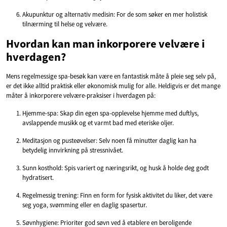
Akupunktur og alternativ medisin: For de som søker en mer holistisk
tilnærming til helse og velvære.
Hvordan kan man inkorporere velvære i
hverdagen?
Mens regelmessige spa-besøk kan være en fantastisk måte å pleie seg selv på,
er det ikke alltid praktisk eller økonomisk mulig for alle. Heldigvis er det mange
måter å inkorporere velvære-praksiser i hverdagen på:
Hjemme-spa: Skap din egen spa-opplevelse hjemme med duftlys,
avslappende musikk og et varmt bad med eteriske oljer.
Meditasjon og pusteøvelser: Selv noen få minutter daglig kan ha
betydelig innvirkning på stressnivået.
Sunn kosthold: Spis variert og næringsrikt, og husk å holde deg godt
hydratisert.
Regelmessig trening: Finn en form for fysisk aktivitet du liker, det være
seg yoga, svømming eller en daglig spasertur.
Søvnhygiene: Prioriter god søvn ved å etablere en beroligende