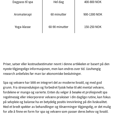
Dagpass til spa
Hel dag
400-800 NOK
Aromaterapi
60 minutter
900-1300 NOK
Yoga-klasse
60-90 minutter
150-250 NOK
Priser, satser eller kostnadsestimater nevnt i denne artikkelen er basert på den
nyeste tilgjengelige informasjonen, men kan endres over tid. Uavhengig
research anbefales før man tar økonomiske beslutninger.
Spa og velvære har blitt en integrert del av moderne livsstil, og med god
grunn. Fra stressreduksjon og forbedret fysisk helse til økt mental velvære,
fordelene er mange og varierte. Enten du velger å besøke et profesjonelt spa
regelmessig eller inkorporerer velvære-praksiser i din daglige rutine, kan fokus
på selvpleie og balanse ha en betydelig positiv innvirkning på din livskvalitet.
Med et bredt spekter av behandlinger og tilnærminger tilgjengelig, er det mulig
for alle å finne en form for spa og velvære som passer deres behov og livsstil.