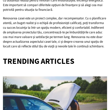
cu dobândă redusă pentru renovări care îmbunătățesc eficiența energetică.
Este important să compari diferitele opțiuni de finanțare și să alegi cea mai
potrivită pentru situația ta financiară.
Renovarea casei este un proiect complex, dar recompensator. Cu o planificare
atentă, un buget realist și o echipă de profesioniști calificați, poți transforma
cu succes locuința ta într-un spațiu modern, eficient și confortabil. Indiferent
de amploarea proiectului tău, concentrează-te pe îmbunătățirile care aduc
cea mai mare valoare și satisfacție pe termen lung. Renovarea nu este doar
despre actualizarea aspectului casei tale, ci și despre crearea unui spațiu de
locuit care să reflecte stilul tău de viață și nevoile tale în continuă schimbare.
TRENDING ARTICLES