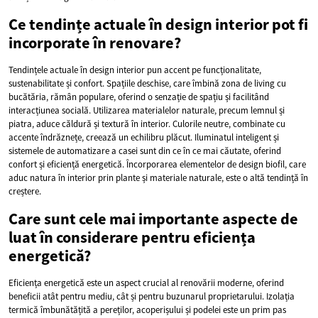
Ce tendințe actuale în design interior pot fi
incorporate în renovare?
Tendințele actuale în design interior pun accent pe funcționalitate,
sustenabilitate și confort. Spațiile deschise, care îmbină zona de living cu
bucătăria, rămân populare, oferind o senzație de spațiu și facilitând
interacțiunea socială. Utilizarea materialelor naturale, precum lemnul și
piatra, aduce căldură și textură în interior. Culorile neutre, combinate cu
accente îndrăznețe, creează un echilibru plăcut. Iluminatul inteligent și
sistemele de automatizare a casei sunt din ce în ce mai căutate, oferind
confort și eficiență energetică. Încorporarea elementelor de design biofil, care
aduc natura în interior prin plante și materiale naturale, este o altă tendință în
creștere.
Care sunt cele mai importante aspecte de
luat în considerare pentru eficiența
energetică?
Eficiența energetică este un aspect crucial al renovării moderne, oferind
beneficii atât pentru mediu, cât și pentru buzunarul proprietarului. Izolația
termică îmbunătățită a pereților, acoperișului și podelei este un prim pas