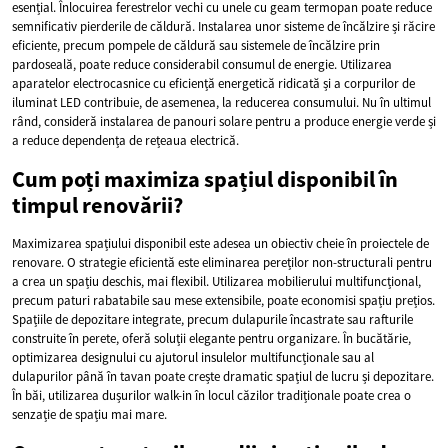
esențial. Înlocuirea ferestrelor vechi cu unele cu geam termopan poate reduce
semnificativ pierderile de căldură. Instalarea unor sisteme de încălzire și răcire
eficiente, precum pompele de căldură sau sistemele de încălzire prin
pardoseală, poate reduce considerabil consumul de energie. Utilizarea
aparatelor electrocasnice cu eficiență energetică ridicată și a corpurilor de
iluminat LED contribuie, de asemenea, la reducerea consumului. Nu în ultimul
rând, consideră instalarea de panouri solare pentru a produce energie verde și
a reduce dependența de rețeaua electrică.
Cum poți maximiza spațiul disponibil în
timpul renovării?
Maximizarea spațiului disponibil este adesea un obiectiv cheie în proiectele de
renovare. O strategie eficientă este eliminarea pereților non-structurali pentru
a crea un spațiu deschis, mai flexibil. Utilizarea mobilierului multifuncțional,
precum paturi rabatabile sau mese extensibile, poate economisi spațiu prețios.
Spațiile de depozitare integrate, precum dulapurile încastrate sau rafturile
construite în perete, oferă soluții elegante pentru organizare. În bucătărie,
optimizarea designului cu ajutorul insulelor multifuncționale sau al
dulapurilor până în tavan poate crește dramatic spațiul de lucru și depozitare.
În băi, utilizarea dușurilor walk-in în locul căzilor tradiționale poate crea o
senzație de spațiu mai mare.