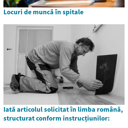
Locuri de muncă în spitale
Iată articolul solicitat în limba română,
structurat conform instrucțiunilor: