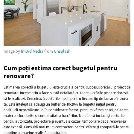
Image by
Im3rd Media
from
Unsplash
Cum poți estima corect bugetul pentru
renovare?
Estimarea corectă a bugetului este crucială pentru succesul oricărui proiect de
renovare. Începe prin a face o listă detaliată cu toate lucrările pe care dorești
să le realizezi. Cercetează costurile medii pentru fiecare tip de lucrare în zona
ta. Este înțelept să adaugi un buffer de 10-20% la bugetul inițial pentru
cheltuieli neprevăzute. Ia în considerare factori precum vârsta casei, calitatea
materialelor dorite și complexitatea lucrărilor. Nu uita să incluzi și costurile
pentru autorizații, proiectare și eventuale cazări temporare dacă renovarea
este extinsă. Consultă mai mulți contractori pentru oferte și compară-le pentru
a obține o imagine realistă a costurilor.