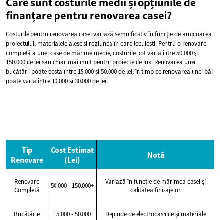
Care sunt costurile medii și opțiunile de
finanțare pentru renovarea casei?
Costurile pentru renovarea casei variază semnificativ în funcție de amploarea
proiectului, materialele alese și regiunea în care locuiești. Pentru o renovare
completă a unei case de mărime medie, costurile pot varia între 50.000 și
150.000 de lei sau chiar mai mult pentru proiecte de lux. Renovarea unei
bucătării poate costa între 15.000 și 50.000 de lei, în timp ce renovarea unei băi
poate varia între 10.000 și 30.000 de lei.
Tip
Cost Estimat
Notă
Renovare
(Lei)
Renovare
Variază în funcție de mărimea casei și
50.000 - 150.000+
Completă
calitatea finisajelor
Bucătărie
15.000 - 50.000
Depinde de electrocasnice și materiale