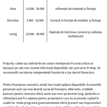
Baie
10.000 - 30.000
Influențat de instalații și finisaje
Dormitor
5.000 - 20.000
Variază în funcție de mobilier și finisaje
Depinde de mărimea camerei și calitatea
Living
10.000 - 40.000
mobilierului
Prețurile, ratele sau estimările de costuri menționate în acest articol se
bazează pe cele mai recente informații disponibile, dar pot varia în timp. Se
recomandă cercetarea independentă înainte de a lua decizii financiare.
Pentru finanțarea renovării, există mai multe opțiuni disponibile. Economiile
personale sunt cea mai directă sursă de finanțare. Alternativ, creditele
bancare pentru renovare oferă sume mai mari pe termen lung. Ipotecile cu
refinanțare pot fi o opțiune pentru proprietarii care au acumulat capital în
casele lor. Unele programe guvernamentale oferă granturi sau împrumuturi