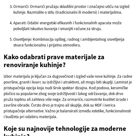
Ormarići: Ormarići pružaju skladišni prostor i značajno utiču na izgled
kuhinje. Razmislite o stilu (tradicionalni ili moderni) i materijalima.
Aparati: Odabir energetski efikasnih i funkcionalnih aparata može
poboljšati iskustvo kuvanja i smanjiti račune za struju.
Osvetljenje: Kombinacija opšteg, radnog i ambijentalnog osvetljenja
stvara funkcionalnu i prijatnu atmosferu.
Kako odabrati prave materijale za
renoviranje kuhinje?
Izbor materijala je ključan za dugovečnost i izgled vaše nove kuhinje. Za radne
površine, granit i kvarc su izdržljivi i atraktivni, ali mogu biti skuplji. Laminat je
pristupačnija opcija koja nudi širok spektar dizajna. Kod podova, keramičke
pločice su popularne zbog svoje izdržljivosti i lakog održavanja, dok drvo
pruža toplinu ali zahteva više nege. Za ormariće, razmotrite kvalitet izrade i
završne obrade. Čvrsto drvo je trajno ali skuplje, dok su MDF i iverica
pristupačnije alternative. Važno je balansirati između estetike, funkcionalnosti
i budžeta pri odabiru materijala.
Koje su najnovije tehnologije za moderne