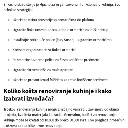
Efikasno skladištenje je ključno za organizovanu i funkcionalnu kuhinju. Evo
nekoliko strategija:
Iskoristite visinu prostorije sa ormarićima do plafona
Ugradite fioke umesto polica u donje ormariće za lakši pristup
Instalirajte rotirajuće police (lazy Susan) u ugaonim ormarićima
Koristite organizatore za fioke i ormariće
Razmotrite otvorene police za često korišćene predmete
Ugradite skrivene niše za male aparate
Iskoristite prostor iznad frižidera za retko korišćene predmete
Koliko košta renoviranje kuhinje i kako
izabrati izvođača?
Troškovi renoviranja kuhinje mogu značajno varirati u zavisnosti od obima
projekta, kvaliteta materijala i lokacije. Generalno, budžet za renoviranje
kuhinje može se kretati od 10.000 do preko 50.000 evra. Evo pregleda prosečnih
troškova za različite nivoe renoviranja: