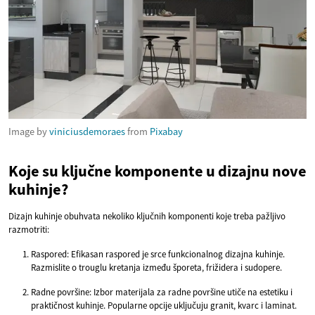
Image by
viniciusdemoraes
from
Pixabay
Koje su ključne komponente u dizajnu nove
kuhinje?
Dizajn kuhinje obuhvata nekoliko ključnih komponenti koje treba pažljivo
razmotriti:
Raspored: Efikasan raspored je srce funkcionalnog dizajna kuhinje.
Razmislite o trouglu kretanja između šporeta, frižidera i sudopere.
Radne površine: Izbor materijala za radne površine utiče na estetiku i
praktičnost kuhinje. Popularne opcije uključuju granit, kvarc i laminat.