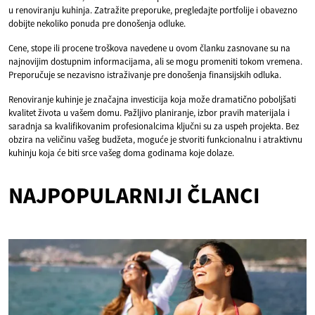
u renoviranju kuhinja. Zatražite preporuke, pregledajte portfolije i obavezno
dobijte nekoliko ponuda pre donošenja odluke.
Cene, stope ili procene troškova navedene u ovom članku zasnovane su na
najnovijim dostupnim informacijama, ali se mogu promeniti tokom vremena.
Preporučuje se nezavisno istraživanje pre donošenja finansijskih odluka.
Renoviranje kuhinje je značajna investicija koja može dramatično poboljšati
kvalitet života u vašem domu. Pažljivo planiranje, izbor pravih materijala i
saradnja sa kvalifikovanim profesionalcima ključni su za uspeh projekta. Bez
obzira na veličinu vašeg budžeta, moguće je stvoriti funkcionalnu i atraktivnu
kuhinju koja će biti srce vašeg doma godinama koje dolaze.
NAJPOPULARNIJI ČLANCI