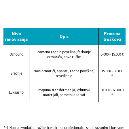
Nivo
Procena
Opis
renoviranja
troškova
Zamena radnih površina, farbanje
Osnovno
5.000 - 15.000 €
ormarića, nove ručke
Novi ormarići, aparati, radne površine,
15.000 - 30.000
Srednje
osvetljenje
€
Potpuna transformacija, vrhunski
30.000 - 60.000+
Luksuzno
materijali, pametni aparati
€
Pri izboru izvođača, tražite licencirane profesionalce sa dokazanim iskustvom