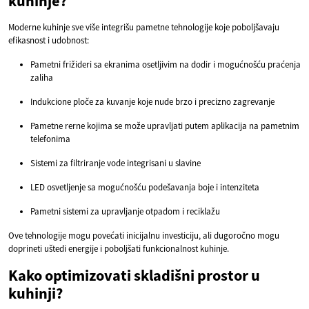
kuhinje?
Moderne kuhinje sve više integrišu pametne tehnologije koje poboljšavaju
efikasnost i udobnost:
Pametni frižideri sa ekranima osetljivim na dodir i mogućnošću praćenja
zaliha
Indukcione ploče za kuvanje koje nude brzo i precizno zagrevanje
Pametne rerne kojima se može upravljati putem aplikacija na pametnim
telefonima
Sistemi za filtriranje vode integrisani u slavine
LED osvetljenje sa mogućnošću podešavanja boje i intenziteta
Pametni sistemi za upravljanje otpadom i reciklažu
Ove tehnologije mogu povećati inicijalnu investiciju, ali dugoročno mogu
doprineti uštedi energije i poboljšati funkcionalnost kuhinje.
Kako optimizovati skladišni prostor u
kuhinji?