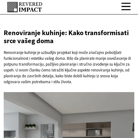
Renoviranje kuhinje: Kako transformisati
srce
vašeg doma
Renoviranje kuhinje je uzbudljiv projekat koji može značajno poboljšati
funkcionalnost i estetiku vašeg doma. Bilo da planirate manje osvežavanje ili
potpunu transformaciju, pažljivo planiranje i stručno izvođenje su ključni za
uspeh. U ovom članku ćemo istražiti ključne aspekte renoviranja kuhinje, od
planiranja do završnih detalja, kako biste dobili kuhinju iz snova koja
odgovara vašim potrebama i stilu života.