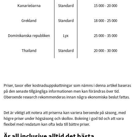
Kanarieöarna
Standard
15 000 - 20 000
Grekland
Standard
18 000 - 25 000
Dominikanska republiken
Lyx
25 000 - 35 000
Thailand
Standard
20 000 - 30 000
Priser, taxor eller kostnadsuppskattningar som nämns i denna artikel baseras
på den senaste tillgängliga informationen men kan förändras över tid.
Oberoende research rekommenderas innan några ekonomiska beslut fattas.
Det är viktigt att notera att priserna kan variera beroende på säsong, med
högre priser under högsäsong och skollov. Bokning i god tid och att vara
flexibel med resdatum kan ofta leda till bättre priser.
Är all inclusive alltid det bästa