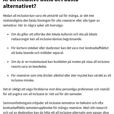
alternativet?
Medan all inclusive kan vara ett utmärkt val för många, är det inte
nödvändigtvis den bästa lösningen för alla resenärer eller alla typer av
semestrar. Här är några saker att överväga:
Om du gillar att utforska den lokala kulturen och äta på lokala
restauranger kan all inclusive kännas begränsande.
För kortare vistelser eller stadsresor kan det vara mer kostnadseffektivt
att boka boende och måltider separat.
Om du är en matentusiast kan kvaliteten på maten på vissa all inclusive-
resorts vara en besvikelse.
För resenärer som inte dricker alkohol eller äter mycket kan värdet av all
inclusive minska.
Det är viktigt att väga fördelarna mot dina personliga preferenser och resmål
för att avgöra om all inclusive är rätt val för din semester.
Sammanfattningsvis erbjuder all inclusive-semestrar en bekväm och ofta
kostnadseffektiv semesterupplevelse för många resenärer. Med rätt research
och val av destination kan du hitta ett all inclusive-alternativ som passar dina