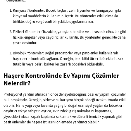
inceleyebiliriz:
Kimyasal Yöntemler: Böcek ilaçları, zehirli yemler ve fumigasyon gibi
kimyasal maddelerin kullanımını içerir. Bu yöntemler etkili olmakla
birlikte, doğru ve güvenli bir şekilde uygulanmalıdır.
Fiziksel Yöntemler: Tuzaklar, yapışkan bantlar ve ultrasonik cihazlar gibi
fiziksel engeller veya caydırıcılar kullanılır. Bu yöntemler genellikle daha
çevre dostudur.
Biyolojik Yöntemler: Doğal predatörler veya patojenler kullanılarak
haşerelerin kontrolü sağlanır. Örneğin, bazı bitki türleri böcekleri uzak
tutabilir veya belirli bakteriler zararlı böcekleri öldürebilir.
Haşere Kontrolünde Ev Yapımı Çözümler
Nelerdir?
Profesyonel yardım almadan önce deneyebileceğiniz bazı ev yapımı çözümler
bulunmaktadır. Örneğin, sirke ve su karışımı birçok böceği uzak tutmada etkili
olabilir. Nane yağı veya lavanta yağı gibi doğal esansiyel yağlar da böcekleri
caydırıcı etkiye sahiptir. Ayrıca, evinizdeki giriş noktalarını kapatmak,
yiyecekleri sıkıca kapalı kaplarda saklamak ve düzenli temizlik yapmak gibi
basit önlemler de haşere istilasını önlemede yardımcı olabilir.